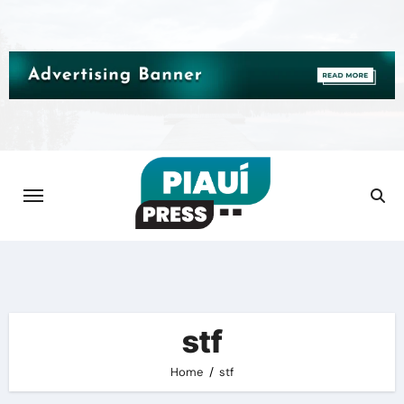
Skip
to
content
stf
Home
stf