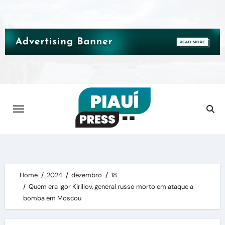
Skip
to
content
Home
2024
dezembro
18
Quem era Igor Kirillov, general russo morto em ataque a
bomba em Moscou